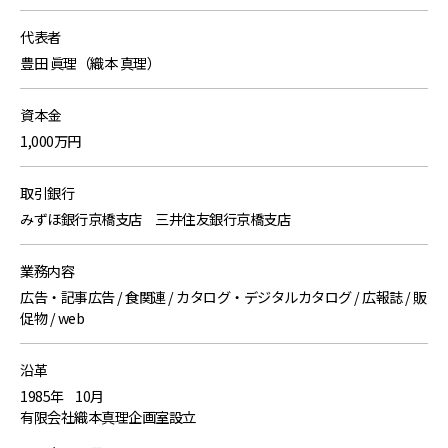
代表者
豊田 眞理（織本 真理）
資本金
1,000万円
取引銀行
みずほ銀行京橋支店 三井住友銀行京橋支店
業務内容
広告・記事広告 / 食関連 / カタログ・デジタルカタログ / 広報誌 / 販
促物 / web
沿革
1985年
10月
有限会社織本真理企画室設立