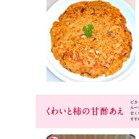
ビタ
ルー
甘く
すす