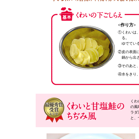
<作り方>
①くわいは、
る。
ゆでてい
②皮の表面
鍋から出
③そのあと、
④水をきり
くわ
の風
ラダ
と、