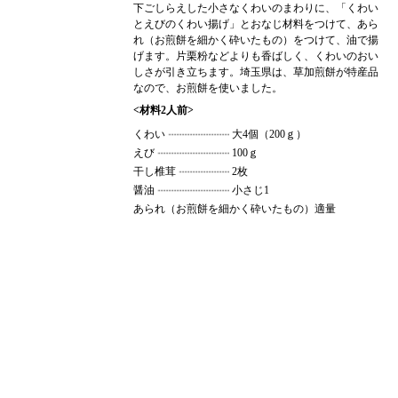
下ごしらえした小さなくわいのまわりに、「くわい
とえびのくわい揚げ」とおなじ材料をつけて、あら
れ（お煎餅を細かく砕いたもの）をつけて、油で揚
げます。片栗粉などよりも香ばしく、くわいのおい
しさが引き立ちます。埼玉県は、草加煎餅が特産品
なので、お煎餅を使いました。
<材料2人前>
くわい
大4個（200ｇ）
えび
100ｇ
干し椎茸
2枚
醤油
小さじ1
あられ（お煎餅を細かく砕いたもの）適量